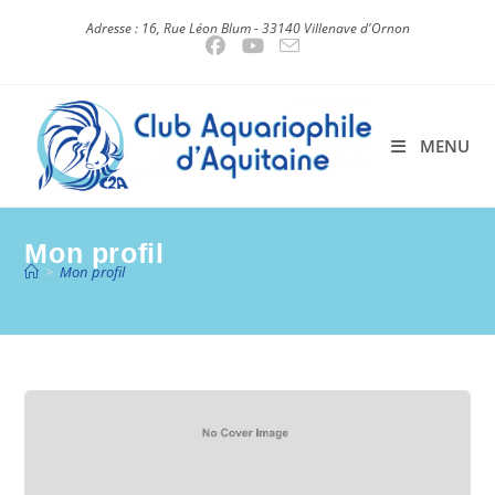
Skip
Adresse : 16, Rue Léon Blum - 33140 Villenave d'Ornon
to
content
MENU
Mon profil
>
Mon profil