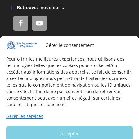
Retrouvez nous sur…
Gérer le consentement
Adresse
16, Rue Léon Blum
Pour offrir les meilleures expériences, nous utilisons des
technologies telles que les cookies pour stocker et/ou
33140 Villenave d'Ornon
accéder aux informations des appareils. Le fait de consentir
à ces technologies nous permettra de traiter des données
telles que le comportement de navigation ou les ID uniques
Nous contacter
sur ce site. Le fait de ne pas consentir ou de retirer son
consentement peut avoir un effet négatif sur certaines
Formulaire de contact
caractéristiques et fonctions.
E-mail
Gérer les services
Infos utiles
Accepter
Mentions légales du site