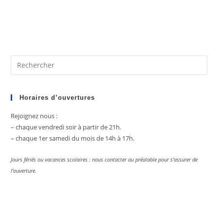
Pre
Es
to
clo
Horaires d’ouvertures
the
Rejoignez nous :
sea
– chaque vendredi soir à partir de 21h.
pan
– chaque 1er samedi du mois de 14h à 17h.
Jours fériés ou vacances scolaires : nous contacter au préalable pour s’assurer de
l’ouverture.