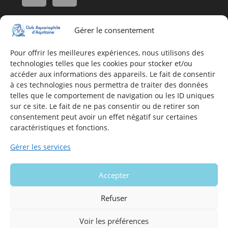
Gérer le consentement
Adresse
16, Rue Léon Blum
Pour offrir les meilleures expériences, nous utilisons des
technologies telles que les cookies pour stocker et/ou
33140 Villenave d'Ornon
accéder aux informations des appareils. Le fait de consentir
à ces technologies nous permettra de traiter des données
telles que le comportement de navigation ou les ID uniques
Nous contacter
sur ce site. Le fait de ne pas consentir ou de retirer son
consentement peut avoir un effet négatif sur certaines
Formulaire de contact
caractéristiques et fonctions.
E-mail
Gérer les services
Infos utiles
Accepter
Mentions légales du site
Politique en matière de cookies
Refuser
Voir les préférences