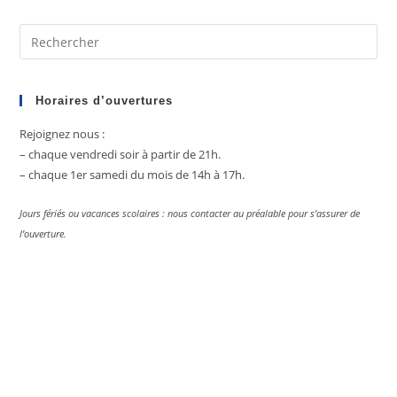
Pre
Es
to
clo
Horaires d’ouvertures
the
Rejoignez nous :
sea
– chaque vendredi soir à partir de 21h.
pan
– chaque 1er samedi du mois de 14h à 17h.
Jours fériés ou vacances scolaires : nous contacter au préalable pour s’assurer de
l’ouverture.