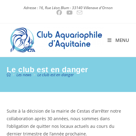
Skip
Adresse : 16, Rue Léon Blum - 33140 Villenave d'Ornon
to
content
MENU
Le club est en danger
>
Les news
>
Le club est en danger
Suite à la décision de la mairie de Cestas d’arrêter notre
collaboration après 30 années, nous sommes dans
l’obligation de quitter nos locaux actuels au cours du
dernier trimestre de l’année prochaine.