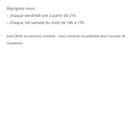
the
Rejoignez nous :
sea
– chaque vendredi soir à partir de 21h.
pan
– chaque 1er samedi du mois de 14h à 17h.
Jours fériés ou vacances scolaires : nous contacter au préalable pour s’assurer de
l’ouverture.