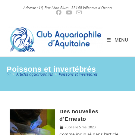
Skip
Adresse : 16, Rue Léon Blum - 33140 Villenave d'Ornon
to
content
MENU
Poissons et invertébrés
>
Articles aquariophiles
>
Poissons et invertébrés
Des nouvelles
d’Ernesto
Publié le 5 mai 2023
Comme indiqué dans l’article