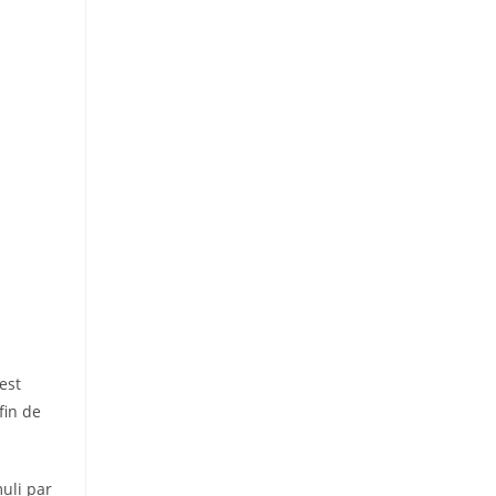
est
fin de
muli par