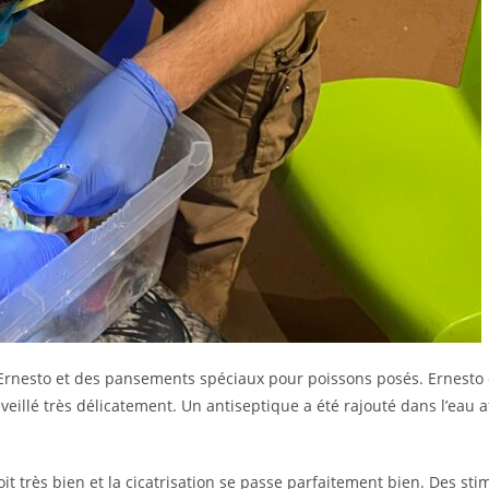
à Ernesto et des pansements spéciaux pour poissons posés. Ernesto 
eillé très délicatement. Un antiseptique a été rajouté dans l’eau a
oit très bien et la cicatrisation se passe parfaitement bien. Des sti