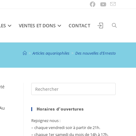
LES
VENTES ET DONS
CONTACT
TOGGLE
>
Articles aquariophiles
>
Des nouvelles d’Ernesto
WEBSITE
Press
été
SEARCH
Escape
to
 Au
close
Horaires d’ouvertures
the
Rejoignez nous :
search
– chaque vendredi soir à partir de 21h.
panel.
– chaque 1er samedi du mois de 14h à 17h.