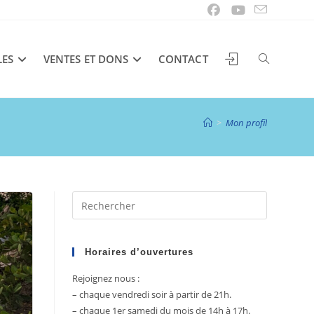
LES
VENTES ET DONS
CONTACT
TOGGLE
>
Mon profil
WEBSITE
Press
SEARCH
Escape
to
close
Horaires d’ouvertures
the
Rejoignez nous :
search
– chaque vendredi soir à partir de 21h.
panel.
– chaque 1er samedi du mois de 14h à 17h.