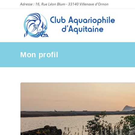
Skip
Adresse : 16, Rue Léon Blum - 33140 Villenave d'Ornon
to
content
Mon profil