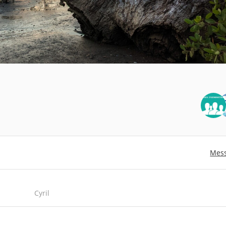
Mes
Cyril