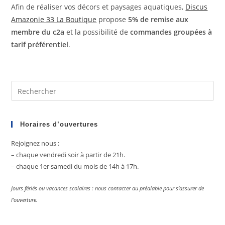
Afin de réaliser vos décors et paysages aquatiques,
Discus
Amazonie 33 La Boutique
propose
5% de remise aux
membre du c2a
et la possibilité de
commandes groupées à
tarif préférentiel
.
Pre
Es
to
clo
Horaires d’ouvertures
the
Rejoignez nous :
sea
– chaque vendredi soir à partir de 21h.
pan
– chaque 1er samedi du mois de 14h à 17h.
Jours fériés ou vacances scolaires : nous contacter au préalable pour s’assurer de
l’ouverture.