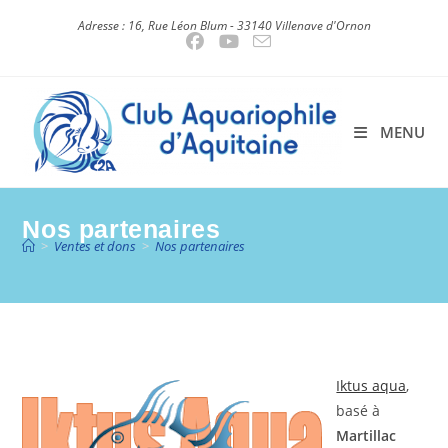
Skip
Adresse : 16, Rue Léon Blum - 33140 Villenave d'Ornon
to
content
MENU
Nos partenaires
>
Ventes et dons
>
Nos partenaires
Iktus aqua
,
basé à
Martillac