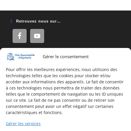
Retrouvez nous sur…
Gérer le consentement
Adresse
16, Rue Léon Blum
Pour offrir les meilleures expériences, nous utilisons des
technologies telles que les cookies pour stocker et/ou
33140 Villenave d'Ornon
accéder aux informations des appareils. Le fait de consentir
à ces technologies nous permettra de traiter des données
telles que le comportement de navigation ou les ID uniques
Nous contacter
sur ce site. Le fait de ne pas consentir ou de retirer son
consentement peut avoir un effet négatif sur certaines
Formulaire de contact
caractéristiques et fonctions.
E-mail
Gérer les services
Infos utiles