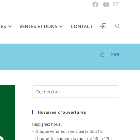
LES
VENTES ET DONS
CONTACT
TOGGLE
>
2025
WEBSITE
Press
SEARCH
Escape
to
close
Horaires d’ouvertures
the
Rejoignez nous :
search
– chaque vendredi soir à partir de 21h.
panel.
– chaque 1er samedi du mois de 14h à 17h.