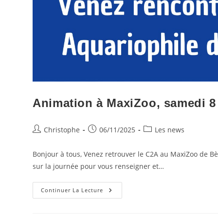
Animation à MaxiZoo, samedi 
Auteur/autrice
Publication
Post
Christophe
06/11/2025
Les news
de
publiée :
category:
la
Bonjour à tous, Venez retrouver le C2A au MaxiZoo de B
publication :
sur la journée pour vous renseigner et…
Animation
Continuer La Lecture
À
MaxiZoo,
Samedi
8