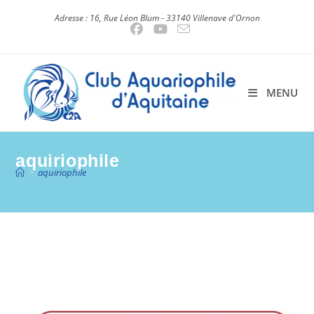
Skip
Adresse : 16, Rue Léon Blum - 33140 Villenave d'Ornon
to
content
MENU
aquiriophile
>
aquiriophile