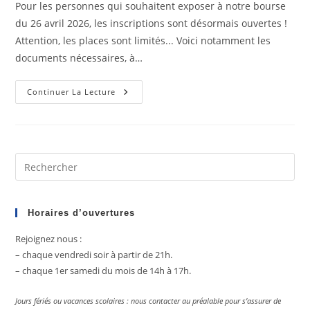
Pour les personnes qui souhaitent exposer à notre bourse
publication :
du 26 avril 2026, les inscriptions sont désormais ouvertes !
Attention, les places sont limités... Voici notamment les
documents nécessaires, à…
Inscriptions
Continuer La Lecture
Ouvertes
!
Pre
Es
to
clo
Horaires d’ouvertures
the
Rejoignez nous :
sea
– chaque vendredi soir à partir de 21h.
pan
– chaque 1er samedi du mois de 14h à 17h.
Jours fériés ou vacances scolaires : nous contacter au préalable pour s’assurer de