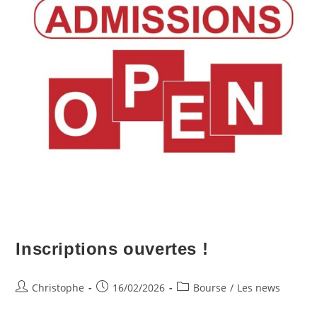
Inscriptions ouvertes !
Auteur/autrice
Publication
Post
Christophe
16/02/2026
Bourse
/
Les news
de
publiée :
category:
la