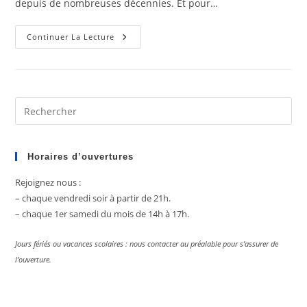
depuis de nombreuses décennies. Et pour…
Pelvicachromis
Continuer La Lecture
Pulcher
Pre
Es
to
clo
Horaires d’ouvertures
the
Rejoignez nous :
sea
– chaque vendredi soir à partir de 21h.
pan
– chaque 1er samedi du mois de 14h à 17h.
Jours fériés ou vacances scolaires : nous contacter au préalable pour s’assurer de
l’ouverture.