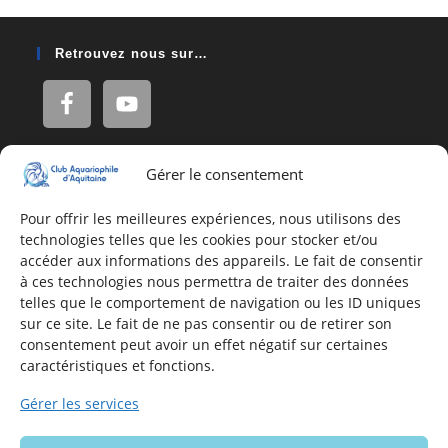
Retrouvez nous sur…
Gérer le consentement
Adresse
16, Rue Léon Blum
Pour offrir les meilleures expériences, nous utilisons des
technologies telles que les cookies pour stocker et/ou
33140 Villenave d'Ornon
accéder aux informations des appareils. Le fait de consentir
à ces technologies nous permettra de traiter des données
telles que le comportement de navigation ou les ID uniques
Nous contacter
sur ce site. Le fait de ne pas consentir ou de retirer son
consentement peut avoir un effet négatif sur certaines
Formulaire de contact
caractéristiques et fonctions.
E-mail
Gérer les services
Infos utiles