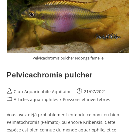
Pelvicachromis pulcher Ndonga femelle
Pelvicachromis pulcher
Auteur/autrice
Publication
Club Aquariophile Aquitaine
21/07/2021
de
publiée :
Post
Articles aquariophiles
/
Poissons et invertébrés
la
category:
publication :
Vous avez déjà probablement entendu ce nom, ou bien
Pelmatochromis (Pelmato), ou encore Kribensis. Cette
espèce est bien connue du monde aquariophile, et ce