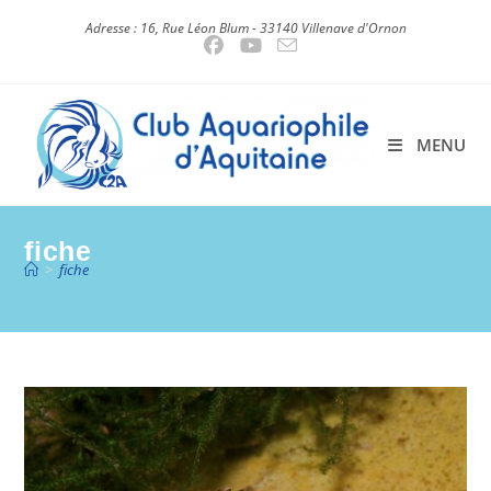
Skip
Adresse : 16, Rue Léon Blum - 33140 Villenave d'Ornon
to
content
MENU
fiche
>
fiche