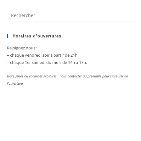
Biarritz
–
Avril
Pre
2025
Es
to
clo
Horaires d’ouvertures
the
Rejoignez nous :
sea
– chaque vendredi soir à partir de 21h.
pan
– chaque 1er samedi du mois de 14h à 17h.
Jours fériés ou vacances scolaires : nous contacter au préalable pour s’assurer de
l’ouverture.