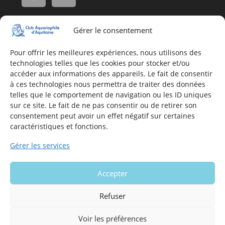
Gérer le consentement
Adresse
16, Rue Léon Blum
Pour offrir les meilleures expériences, nous utilisons des
technologies telles que les cookies pour stocker et/ou
33140 Villenave d'Ornon
accéder aux informations des appareils. Le fait de consentir
à ces technologies nous permettra de traiter des données
telles que le comportement de navigation ou les ID uniques
Nous contacter
sur ce site. Le fait de ne pas consentir ou de retirer son
consentement peut avoir un effet négatif sur certaines
Formulaire de contact
caractéristiques et fonctions.
E-mail
Gérer les services
Infos utiles
Accepter
Mentions légales du site
Politique en matière de cookies
Refuser
Voir les préférences