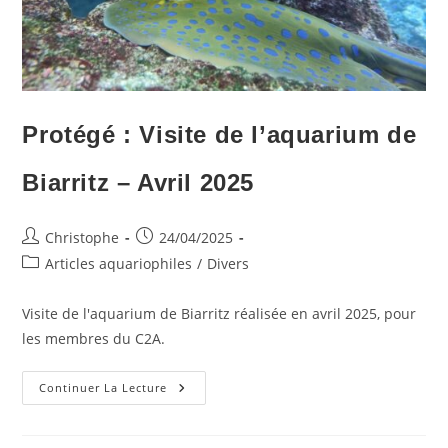
Protégé : Visite de l’aquarium de
Biarritz – Avril 2025
Auteur/autrice
Publication
Christophe
24/04/2025
de
publiée :
Post
Articles aquariophiles
/
Divers
la
category:
publication :
Visite de l'aquarium de Biarritz réalisée en avril 2025, pour
les membres du C2A.
Protégé :
Continuer La Lecture
Visite
De
L’aquarium
De