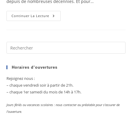
depuis de nombreuses décennies. Et pour…
Pelvicachromis
Continuer La Lecture
Pulcher
Pre
Es
to
clo
Horaires d’ouvertures
the
Rejoignez nous :
sea
– chaque vendredi soir à partir de 21h.
pan
– chaque 1er samedi du mois de 14h à 17h.
Jours fériés ou vacances scolaires : nous contacter au préalable pour s’assurer de
l’ouverture.