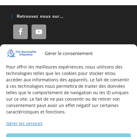
Retrouvez nous sur…
Gérer le consentement
Adresse
16, Rue Léon Blum
Pour offrir les meilleures expériences, nous utilisons des
technologies telles que les cookies pour stocker et/ou
33140 Villenave d'Ornon
accéder aux informations des appareils. Le fait de consentir
à ces technologies nous permettra de traiter des données
telles que le comportement de navigation ou les ID uniques
Nous contacter
sur ce site. Le fait de ne pas consentir ou de retirer son
consentement peut avoir un effet négatif sur certaines
Formulaire de contact
caractéristiques et fonctions.
E-mail
Gérer les services
Infos utiles