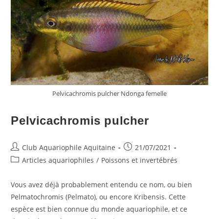
Pelvicachromis pulcher Ndonga femelle
Pelvicachromis pulcher
Auteur/autrice
Publication
Club Aquariophile Aquitaine
21/07/2021
de
publiée :
Post
Articles aquariophiles
/
Poissons et invertébrés
la
category:
publication :
Vous avez déjà probablement entendu ce nom, ou bien
Pelmatochromis (Pelmato), ou encore Kribensis. Cette
espèce est bien connue du monde aquariophile, et ce