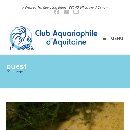
Skip
Adresse : 16, Rue Léon Blum - 33140 Villenave d'Ornon
to
content
MENU
ouest
>
ouest