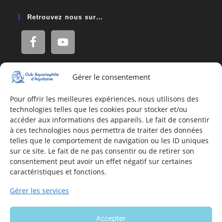
Retrouvez nous sur…
Gérer le consentement
Adresse
16, Rue Léon Blum
Pour offrir les meilleures expériences, nous utilisons des
technologies telles que les cookies pour stocker et/ou
33140 Villenave d'Ornon
accéder aux informations des appareils. Le fait de consentir
à ces technologies nous permettra de traiter des données
telles que le comportement de navigation ou les ID uniques
Nous contacter
sur ce site. Le fait de ne pas consentir ou de retirer son
consentement peut avoir un effet négatif sur certaines
Formulaire de contact
caractéristiques et fonctions.
E-mail
Gérer les services
Infos utiles
Accepter
Mentions légales du site