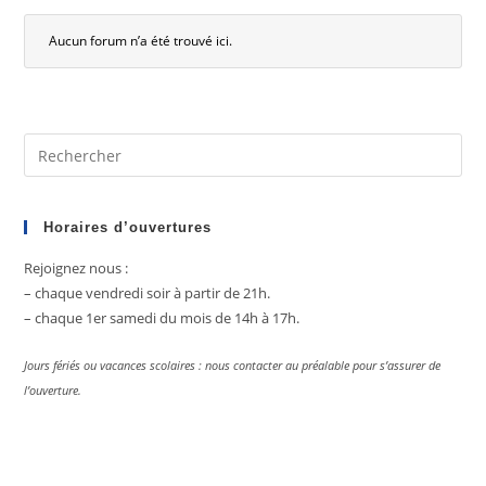
Aucun forum n’a été trouvé ici.
Pre
Es
to
clo
Horaires d’ouvertures
the
Rejoignez nous :
sea
– chaque vendredi soir à partir de 21h.
pan
– chaque 1er samedi du mois de 14h à 17h.
Jours fériés ou vacances scolaires : nous contacter au préalable pour s’assurer de
l’ouverture.