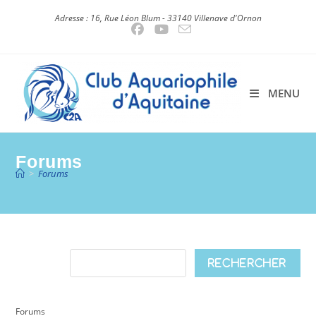
Skip
Adresse : 16, Rue Léon Blum - 33140 Villenave d'Ornon
to
content
MENU
Forums
>
Forums
Forums