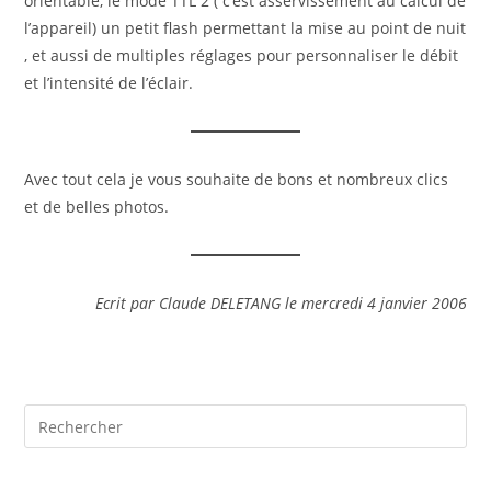
orientable, le mode TTL 2 ( c’est asservissement au calcul de
l’appareil) un petit flash permettant la mise au point de nuit
, et aussi de multiples réglages pour personnaliser le débit
et l’intensité de l’éclair.
Avec tout cela je vous souhaite de bons et nombreux clics
et de belles photos.
Ecrit par Claude DELETANG le mercredi 4 janvier 2006
Pre
Es
to