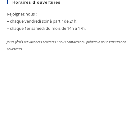
clo
Horaires d’ouvertures
the
Rejoignez nous :
sea
– chaque vendredi soir à partir de 21h.
pan
– chaque 1er samedi du mois de 14h à 17h.
Jours fériés ou vacances scolaires : nous contacter au préalable pour s’assurer de
l’ouverture.