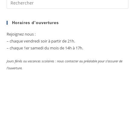
Pre
Es
to
clo
Horaires d’ouvertures
the
Rejoignez nous :
sea
– chaque vendredi soir à partir de 21h.
pan
– chaque 1er samedi du mois de 14h à 17h.
Jours fériés ou vacances scolaires : nous contacter au préalable pour s’assurer de
l’ouverture.