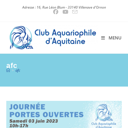
Skip
Adresse : 16, Rue Léon Blum - 33140 Villenave d'Ornon
to
content
MENU
afc
>
afc