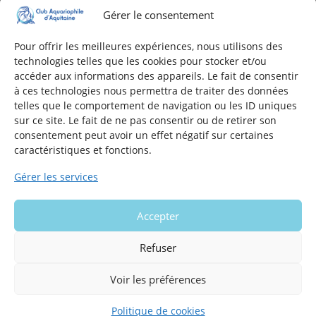
Gérer le consentement
Adresse
16, Rue Léon Blum
Pour offrir les meilleures expériences, nous utilisons des
technologies telles que les cookies pour stocker et/ou
33140 Villenave d'Ornon
accéder aux informations des appareils. Le fait de consentir
à ces technologies nous permettra de traiter des données
telles que le comportement de navigation ou les ID uniques
Nous contacter
sur ce site. Le fait de ne pas consentir ou de retirer son
consentement peut avoir un effet négatif sur certaines
Formulaire de contact
caractéristiques et fonctions.
E-mail
Gérer les services
Infos utiles
Accepter
Mentions légales du site
Politique en matière de cookies
Refuser
Voir les préférences
Politique de cookies
Copyright 2026 - Club Aquariophile d'Aquitaine