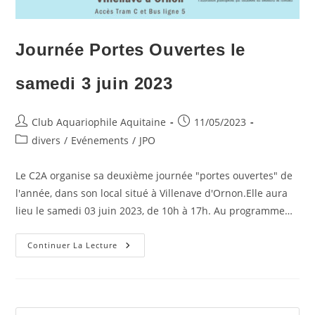
Journée Portes Ouvertes le
samedi 3 juin 2023
Auteur/autrice
Publication
Club Aquariophile Aquitaine
11/05/2023
de
publiée :
Post
divers
/
Evénements
/
JPO
la
category:
publication :
Le C2A organise sa deuxième journée "portes ouvertes" de
l'année, dans son local situé à Villenave d'Ornon.Elle aura
lieu le samedi 03 juin 2023, de 10h à 17h. Au programme…
Journée
Continuer La Lecture
Portes
Ouvertes
Le
Samedi
3
Juin
2023