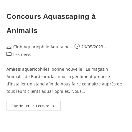
Concours Aquascaping à
Animalis
Auteur/autrice
Publication
Club Aquariophile Aquitaine
26/05/2023
de
publiée :
Post
Les news
la
category:
publication :
Ami(e)s aquariophiles, bonne nouvelle ! Le magasin
Animalis de Bordeaux lac nous a gentiment proposé
d’installer un stand afin de nous faire connaitre auprès de
tous leurs clients aquariophiles. Nous…
Concours
Continuer La Lecture
Aquascaping
À
Animalis