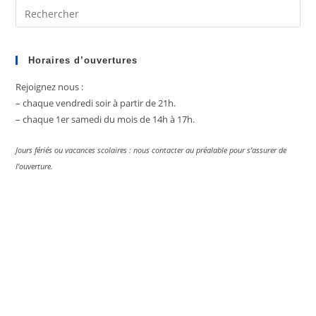
Pre
Es
to
clo
Horaires d’ouvertures
the
Rejoignez nous :
sea
– chaque vendredi soir à partir de 21h.
pan
– chaque 1er samedi du mois de 14h à 17h.
Jours fériés ou vacances scolaires : nous contacter au préalable pour s’assurer de
l’ouverture.