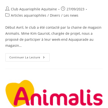
Auteur/autrice
Publication
Club Aquariophile Aquitaine
27/09/2023
de
publiée :
Post
Articles aquariophiles
/
Divers
/
Les news
la
category:
publication :
Début Avril, le club a été contacté par la chaine de magasin
Animalis. Mme Kim Gauriot, chargée de projet, nous a
proposé de participer à leur week-end Aquaparade au
magasin…
Week-
Continuer La Lecture
End
De
Présentation
Chez
Animalis
Bordeaux