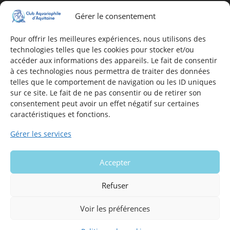
Gérer le consentement
Adresse
16, Rue Léon Blum
Pour offrir les meilleures expériences, nous utilisons des
technologies telles que les cookies pour stocker et/ou
33140 Villenave d'Ornon
accéder aux informations des appareils. Le fait de consentir
à ces technologies nous permettra de traiter des données
telles que le comportement de navigation ou les ID uniques
Nous contacter
sur ce site. Le fait de ne pas consentir ou de retirer son
consentement peut avoir un effet négatif sur certaines
Formulaire de contact
caractéristiques et fonctions.
E-mail
Gérer les services
Infos utiles
Accepter
Mentions légales du site
Politique en matière de cookies
Refuser
Voir les préférences