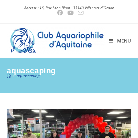
Skip
Adresse : 16, Rue Léon Blum - 33140 Villenave d'Ornon
to
content
MENU
aquascaping
>
aquascaping