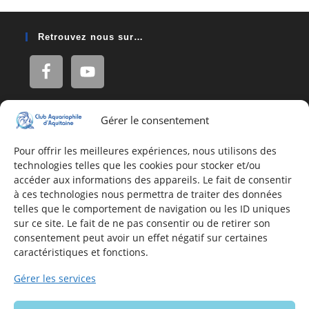
Retrouvez nous sur…
Gérer le consentement
Adresse
16, Rue Léon Blum
Pour offrir les meilleures expériences, nous utilisons des
technologies telles que les cookies pour stocker et/ou
33140 Villenave d'Ornon
accéder aux informations des appareils. Le fait de consentir
à ces technologies nous permettra de traiter des données
telles que le comportement de navigation ou les ID uniques
Nous contacter
sur ce site. Le fait de ne pas consentir ou de retirer son
consentement peut avoir un effet négatif sur certaines
Formulaire de contact
caractéristiques et fonctions.
E-mail
Gérer les services
Infos utiles