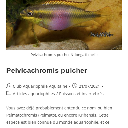
Pelvicachromis pulcher Ndonga femelle
Pelvicachromis pulcher
Auteur/autrice
Publication
Club Aquariophile Aquitaine
21/07/2021
de
publiée :
Post
Articles aquariophiles
/
Poissons et invertébrés
la
category:
publication :
Vous avez déjà probablement entendu ce nom, ou bien
Pelmatochromis (Pelmato), ou encore Kribensis. Cette
espèce est bien connue du monde aquariophile, et ce