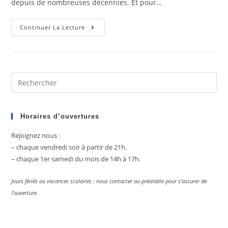
depuis de nombreuses décennies. Et pour…
Pelvicachromis
Continuer La Lecture
Pulcher
Pre
Es
to
clo
Horaires d’ouvertures
the
Rejoignez nous :
sea
– chaque vendredi soir à partir de 21h.
pan
– chaque 1er samedi du mois de 14h à 17h.
Jours fériés ou vacances scolaires : nous contacter au préalable pour s’assurer de
l’ouverture.