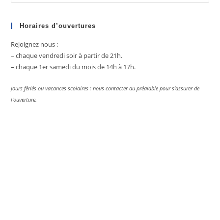
Es
to
clo
Horaires d’ouvertures
the
Rejoignez nous :
sea
– chaque vendredi soir à partir de 21h.
pan
– chaque 1er samedi du mois de 14h à 17h.
Jours fériés ou vacances scolaires : nous contacter au préalable pour s’assurer de
l’ouverture.