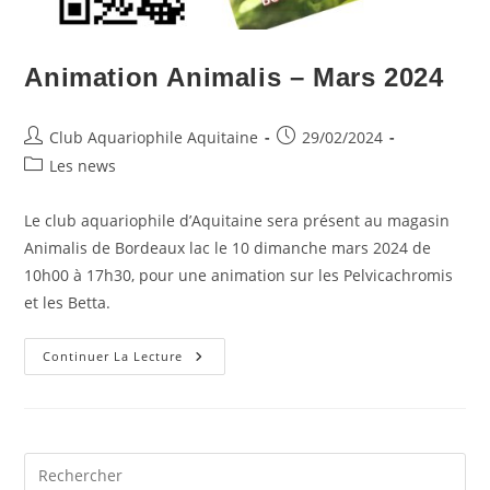
Animation Animalis – Mars 2024
Auteur/autrice
Publication
Club Aquariophile Aquitaine
29/02/2024
de
publiée :
Post
Les news
la
category:
publication :
Le club aquariophile d’Aquitaine sera présent au magasin
Animalis de Bordeaux lac le 10 dimanche mars 2024 de
10h00 à 17h30, pour une animation sur les Pelvicachromis
et les Betta.
Animation
Continuer La Lecture
Animalis
–
Mars
2024
Pre