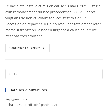
publication :
Le bac a été installé et mis en eau le 13 mars 2021. Il s’agit
d’un remplacement du bac précèdent de 360l qui après
vingt ans de bon et loyaux services s’est mis à fuir.
L’occasion de repartir sur un nouveau bac totalement refait
même si transférer le bac en urgence à cause de la fuite
n’est pas très amusant….
Le
Continuer La Lecture
Bac
Planté
De
Laurent
Pre
Es
to
clo
Horaires d’ouvertures
the
Rejoignez nous :
sea
– chaque vendredi soir à partir de 21h.