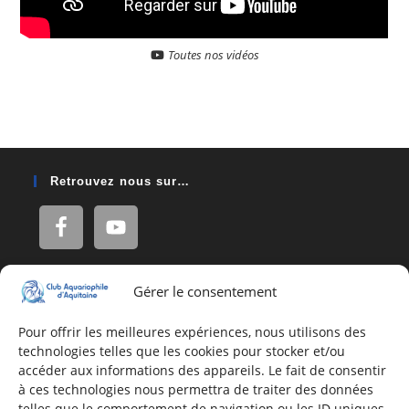
Toutes nos vidéos
Retrouvez nous sur…
Gérer le consentement
Adresse
16, Rue Léon Blum
Pour offrir les meilleures expériences, nous utilisons des
technologies telles que les cookies pour stocker et/ou
33140 Villenave d'Ornon
accéder aux informations des appareils. Le fait de consentir
à ces technologies nous permettra de traiter des données
telles que le comportement de navigation ou les ID uniques