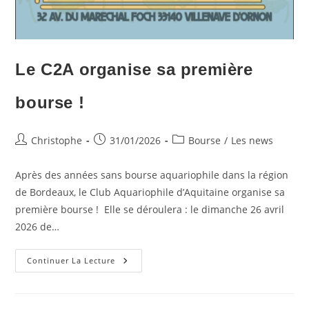
Le C2A organise sa première
bourse !
Auteur/autrice
Publication
Post
Christophe
31/01/2026
Bourse
/
Les news
de
publiée :
category:
la
Après des années sans bourse aquariophile dans la région
publication :
de Bordeaux, le Club Aquariophile d’Aquitaine organise sa
première bourse ! Elle se déroulera : le dimanche 26 avril
2026 de…
Le
Continuer La Lecture
C2A
Organise
Sa
Première
Bourse