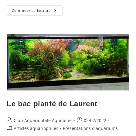
Journée
Continuer La Lecture
Portes
Ouvertes
Le
Samedi
3
Juin
2023
Le bac planté de Laurent
Auteur/autrice
Publication
Club Aquariophile Aquitaine
02/02/2022
de
publiée :
Post
Articles aquariophiles
/
Présentations d'aquariums
la
category: