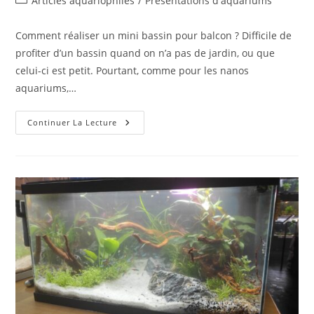
Articles aquariophiles
/
Présentations d'aquariums
la
category:
publication :
Comment réaliser un mini bassin pour balcon ? Difficile de
profiter d’un bassin quand on n’a pas de jardin, ou que
celui-ci est petit. Pourtant, comme pour les nanos
aquariums,…
Un
Continuer La Lecture
Mini
Bassin
Pour
Balcon
Chez
Léo