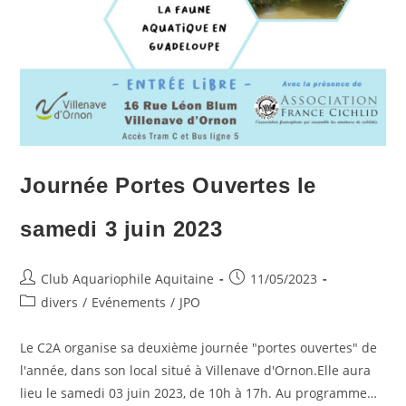
Journée Portes Ouvertes le
samedi 3 juin 2023
Auteur/autrice
Publication
Club Aquariophile Aquitaine
11/05/2023
de
publiée :
Post
divers
/
Evénements
/
JPO
la
category:
publication :
Le C2A organise sa deuxième journée "portes ouvertes" de
l'année, dans son local situé à Villenave d'Ornon.Elle aura
lieu le samedi 03 juin 2023, de 10h à 17h. Au programme…