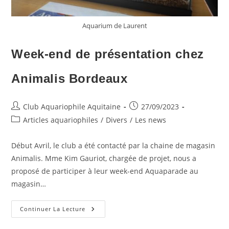
Aquarium de Laurent
Week-end de présentation chez
Animalis Bordeaux
Auteur/autrice
Publication
Club Aquariophile Aquitaine
27/09/2023
de
publiée :
Post
Articles aquariophiles
/
Divers
/
Les news
la
category:
publication :
Début Avril, le club a été contacté par la chaine de magasin
Animalis. Mme Kim Gauriot, chargée de projet, nous a
proposé de participer à leur week-end Aquaparade au
magasin…
Week-
Continuer La Lecture
End
De