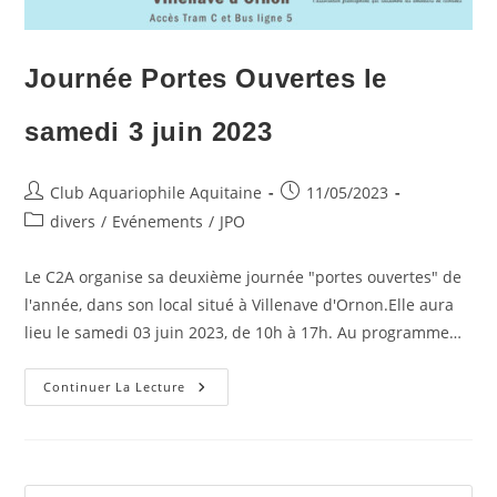
Journée Portes Ouvertes le
samedi 3 juin 2023
Auteur/autrice
Publication
Club Aquariophile Aquitaine
11/05/2023
de
publiée :
Post
divers
/
Evénements
/
JPO
la
category:
publication :
Le C2A organise sa deuxième journée "portes ouvertes" de
l'année, dans son local situé à Villenave d'Ornon.Elle aura
lieu le samedi 03 juin 2023, de 10h à 17h. Au programme…
Journée
Continuer La Lecture
Portes
Ouvertes
Le
Samedi
3
Juin
2023