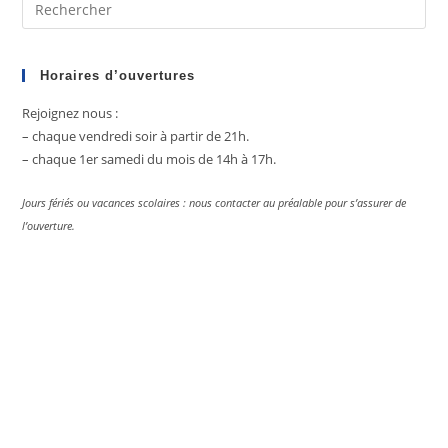
Pre
Es
to
clo
Horaires d’ouvertures
the
Rejoignez nous :
sea
– chaque vendredi soir à partir de 21h.
pan
– chaque 1er samedi du mois de 14h à 17h.
Jours fériés ou vacances scolaires : nous contacter au préalable pour s’assurer de
l’ouverture.