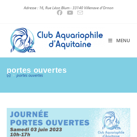
Skip
Adresse : 16, Rue Léon Blum - 33140 Villenave d'Ornon
to
content
MENU
portes ouvertes
>
portes ouvertes