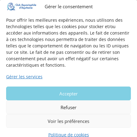
Gérer le consentement
Adresse
16, Rue Léon Blum
Pour offrir les meilleures expériences, nous utilisons des
technologies telles que les cookies pour stocker et/ou
33140 Villenave d'Ornon
accéder aux informations des appareils. Le fait de consentir
à ces technologies nous permettra de traiter des données
telles que le comportement de navigation ou les ID uniques
Nous contacter
sur ce site. Le fait de ne pas consentir ou de retirer son
consentement peut avoir un effet négatif sur certaines
Formulaire de contact
caractéristiques et fonctions.
E-mail
Gérer les services
Infos utiles
Accepter
Mentions légales du site
Politique en matière de cookies
Refuser
Voir les préférences
Politique de cookies
Copyright 2026 - Club Aquariophile d'Aquitaine