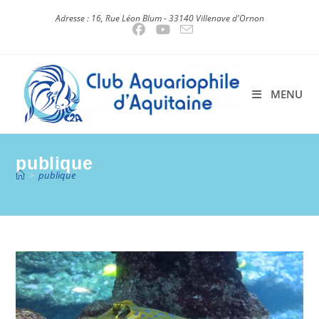
Skip
Adresse : 16, Rue Léon Blum - 33140 Villenave d'Ornon
to
content
MENU
publique
>
publique