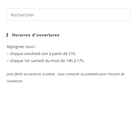
Biarritz
–
Avril
Pre
2025
Es
to
clo
Horaires d’ouvertures
the
Rejoignez nous :
sea
– chaque vendredi soir à partir de 21h.
pan
– chaque 1er samedi du mois de 14h à 17h.
Jours fériés ou vacances scolaires : nous contacter au préalable pour s’assurer de
l’ouverture.