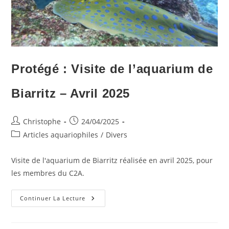
Protégé : Visite de l’aquarium de
Biarritz – Avril 2025
Auteur/autrice
Publication
Christophe
24/04/2025
de
publiée :
Post
Articles aquariophiles
/
Divers
la
category:
publication :
Visite de l'aquarium de Biarritz réalisée en avril 2025, pour
les membres du C2A.
Protégé :
Continuer La Lecture
Visite
De
L’aquarium
De