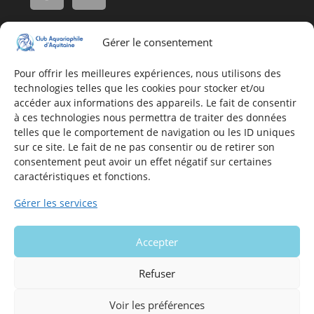
Gérer le consentement
Adresse
16, Rue Léon Blum
Pour offrir les meilleures expériences, nous utilisons des
technologies telles que les cookies pour stocker et/ou
33140 Villenave d'Ornon
accéder aux informations des appareils. Le fait de consentir
à ces technologies nous permettra de traiter des données
telles que le comportement de navigation ou les ID uniques
Nous contacter
sur ce site. Le fait de ne pas consentir ou de retirer son
consentement peut avoir un effet négatif sur certaines
Formulaire de contact
caractéristiques et fonctions.
E-mail
Gérer les services
Infos utiles
Accepter
Mentions légales du site
Politique en matière de cookies
Refuser
Voir les préférences