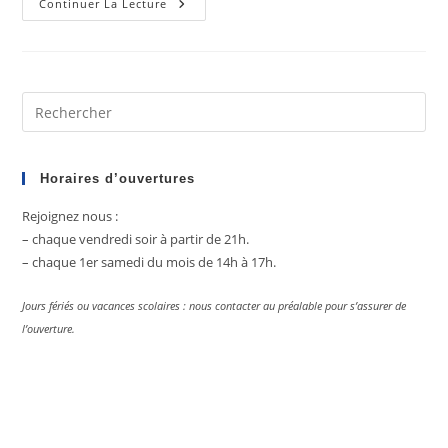
Journée
Continuer La Lecture
Portes
Ouvertes
Le
Samedi
3
Juin
2023
Pre
Es
to
clo
Horaires d’ouvertures
the
Rejoignez nous :
sea
– chaque vendredi soir à partir de 21h.
pan
– chaque 1er samedi du mois de 14h à 17h.
Jours fériés ou vacances scolaires : nous contacter au préalable pour s’assurer de
l’ouverture.