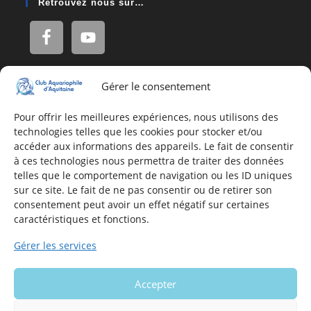
Retrouvez nous sur…
Gérer le consentement
Adresse
16, Rue Léon Blum
Pour offrir les meilleures expériences, nous utilisons des
technologies telles que les cookies pour stocker et/ou
33140 Villenave d'Ornon
accéder aux informations des appareils. Le fait de consentir
à ces technologies nous permettra de traiter des données
telles que le comportement de navigation ou les ID uniques
Nous contacter
sur ce site. Le fait de ne pas consentir ou de retirer son
consentement peut avoir un effet négatif sur certaines
Formulaire de contact
caractéristiques et fonctions.
E-mail
Gérer les services
Infos utiles
Accepter
Mentions légales du site
Politique en matière de cookies