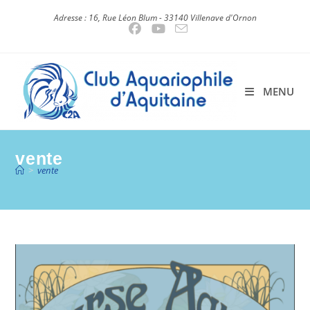
Skip
Adresse : 16, Rue Léon Blum - 33140 Villenave d'Ornon
to
content
MENU
vente
>
vente