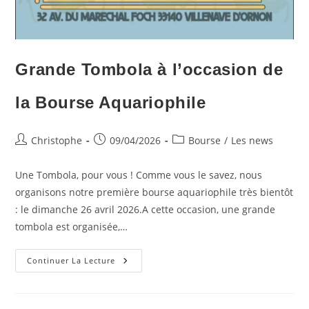
Grande Tombola à l’occasion de
la Bourse Aquariophile
Auteur/autrice
Publication
Post
Christophe
09/04/2026
Bourse
/
Les news
de
publiée :
category:
la
Une Tombola, pour vous ! Comme vous le savez, nous
publication :
organisons notre première bourse aquariophile très bientôt
: le dimanche 26 avril 2026.A cette occasion, une grande
tombola est organisée,…
Grande
Continuer La Lecture
Tombola
À
L’occasion
De
La