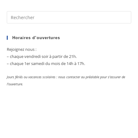
Pre
Es
to
clo
Horaires d’ouvertures
the
Rejoignez nous :
sea
– chaque vendredi soir à partir de 21h.
pan
– chaque 1er samedi du mois de 14h à 17h.
Jours fériés ou vacances scolaires : nous contacter au préalable pour s’assurer de
l’ouverture.