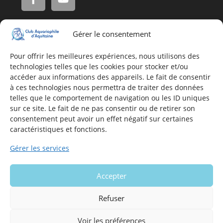
Gérer le consentement
Adresse
16, Rue Léon Blum
Pour offrir les meilleures expériences, nous utilisons des
technologies telles que les cookies pour stocker et/ou
33140 Villenave d'Ornon
accéder aux informations des appareils. Le fait de consentir
à ces technologies nous permettra de traiter des données
telles que le comportement de navigation ou les ID uniques
Nous contacter
sur ce site. Le fait de ne pas consentir ou de retirer son
consentement peut avoir un effet négatif sur certaines
Formulaire de contact
caractéristiques et fonctions.
E-mail
Gérer les services
Infos utiles
Accepter
Mentions légales du site
Politique en matière de cookies
Refuser
Voir les préférences