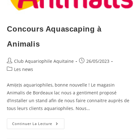
Concours Aquascaping à
Animalis
Auteur/autrice
Publication
Club Aquariophile Aquitaine
26/05/2023
de
publiée :
Post
Les news
la
category:
publication :
Ami(e)s aquariophiles, bonne nouvelle ! Le magasin
Animalis de Bordeaux lac nous a gentiment proposé
d’installer un stand afin de nous faire connaitre auprès de
tous leurs clients aquariophiles. Nous…
Concours
Continuer La Lecture
Aquascaping
À
Animalis