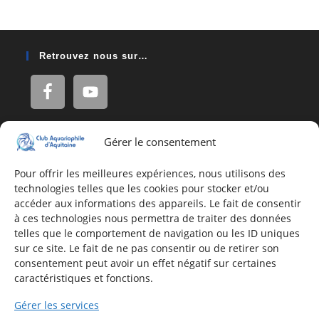
Retrouvez nous sur…
Gérer le consentement
Adresse
16, Rue Léon Blum
Pour offrir les meilleures expériences, nous utilisons des
technologies telles que les cookies pour stocker et/ou
33140 Villenave d'Ornon
accéder aux informations des appareils. Le fait de consentir
à ces technologies nous permettra de traiter des données
telles que le comportement de navigation ou les ID uniques
Nous contacter
sur ce site. Le fait de ne pas consentir ou de retirer son
consentement peut avoir un effet négatif sur certaines
Formulaire de contact
caractéristiques et fonctions.
E-mail
Gérer les services
Infos utiles