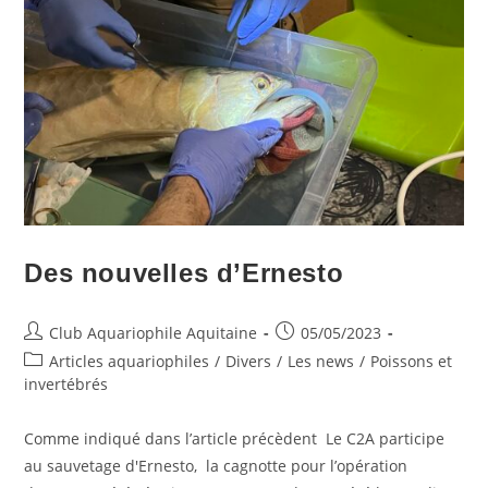
Des nouvelles d’Ernesto
Auteur/autrice
Publication
Club Aquariophile Aquitaine
05/05/2023
de
publiée :
Post
Articles aquariophiles
/
Divers
/
Les news
/
Poissons et
la
category:
invertébrés
publication :
Comme indiqué dans l’article précèdent Le C2A participe
au sauvetage d'Ernesto, la cagnotte pour l’opération