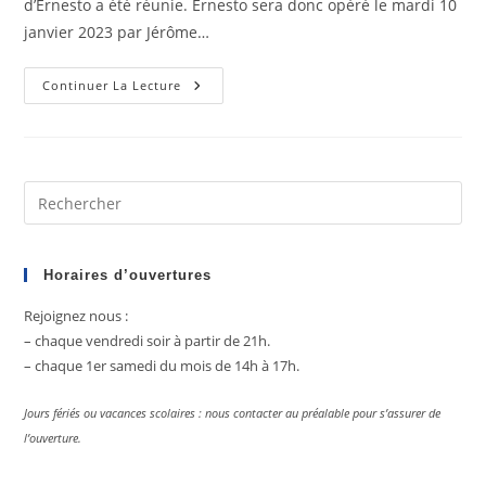
d’Ernesto a été réunie. Ernesto sera donc opéré le mardi 10
janvier 2023 par Jérôme…
Des
Continuer La Lecture
Nouvelles
D’Ernesto
Pre
Es
to
clo
Horaires d’ouvertures
the
Rejoignez nous :
sea
– chaque vendredi soir à partir de 21h.
pan
– chaque 1er samedi du mois de 14h à 17h.
Jours fériés ou vacances scolaires : nous contacter au préalable pour s’assurer de
l’ouverture.