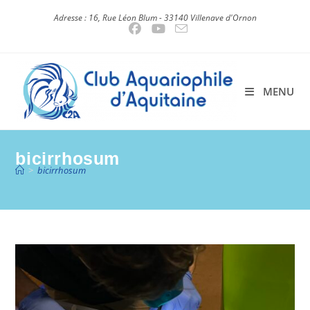
Skip
Adresse : 16, Rue Léon Blum - 33140 Villenave d'Ornon
to
content
MENU
bicirrhosum
>
bicirrhosum