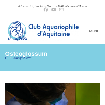
Skip
Adresse : 16, Rue Léon Blum - 33140 Villenave d'Ornon
to
content
MENU
Osteoglossum
>
Osteoglossum