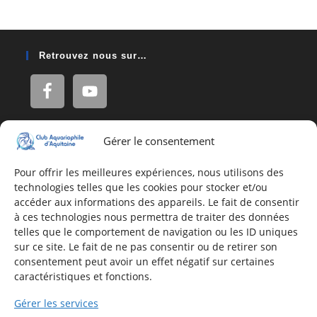
Retrouvez nous sur…
Gérer le consentement
Adresse
16, Rue Léon Blum
Pour offrir les meilleures expériences, nous utilisons des
technologies telles que les cookies pour stocker et/ou
33140 Villenave d'Ornon
accéder aux informations des appareils. Le fait de consentir
à ces technologies nous permettra de traiter des données
telles que le comportement de navigation ou les ID uniques
Nous contacter
sur ce site. Le fait de ne pas consentir ou de retirer son
consentement peut avoir un effet négatif sur certaines
Formulaire de contact
caractéristiques et fonctions.
E-mail
Gérer les services
Infos utiles