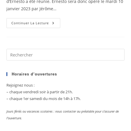
d’Ernesto a été réunie. Ernesto sera donc opéré le mardi 10
janvier 2023 par Jérôme…
Des
Continuer La Lecture
Nouvelles
D’Ernesto
Pre
Es
to
clo
Horaires d’ouvertures
the
Rejoignez nous :
sea
– chaque vendredi soir à partir de 21h.
pan
– chaque 1er samedi du mois de 14h à 17h.
Jours fériés ou vacances scolaires : nous contacter au préalable pour s’assurer de
l’ouverture.