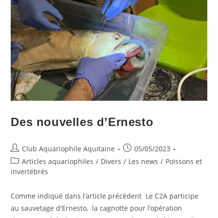
Des nouvelles d’Ernesto
Auteur/autrice
Publication
Club Aquariophile Aquitaine
05/05/2023
de
publiée :
Post
Articles aquariophiles
/
Divers
/
Les news
/
Poissons et
la
category:
invertébrés
publication :
Comme indiqué dans l’article précèdent Le C2A participe
au sauvetage d'Ernesto, la cagnotte pour l’opération